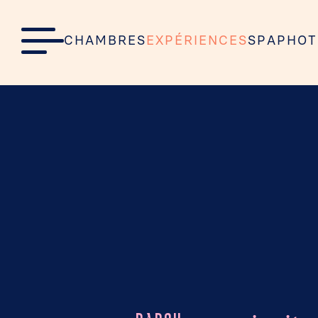
C
H
A
M
B
R
E
S
E
X
P
É
R
I
E
N
C
E
S
S
P
A
P
H
O
T
C
H
A
M
B
R
E
S
E
X
P
É
R
I
E
N
C
E
S
S
P
A
P
H
O
T
Accueil
•
Expériences
•
La Closerie