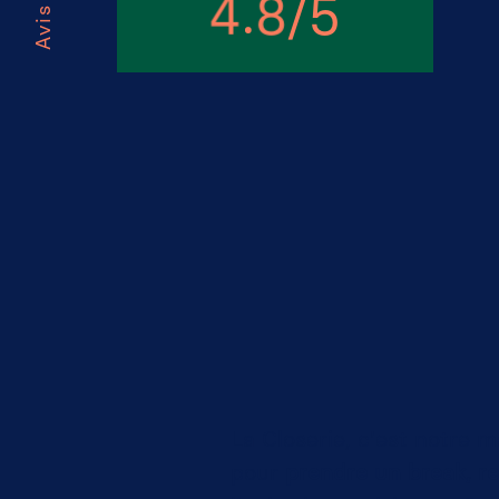
.
/
5
4
8
La Closerie, c'est notre 
pour
prendre un break, re