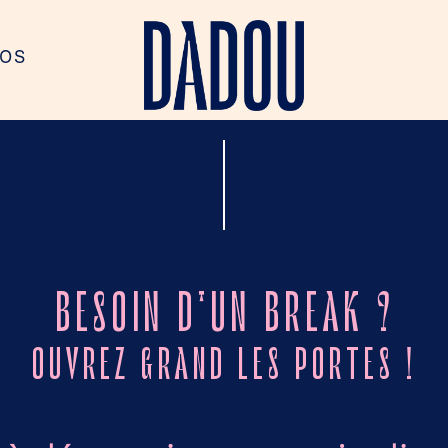
O
S
O
S
LA CLOSERIE
Notre Cour-Jardin arborée
BESOIN D'UN BREAK ?
OUVREZ GRAND LES PORTES !