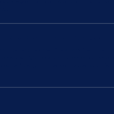
e vous soyez client de l'hôtel ou du quartier, vo
rnée.
r à la Closerie si on n'est pas clie
ocon de verdure accessible aux résidents de l'
 le nouveau QG de ceux qui viennent de loin et 
ix où
petits et grands peuvent passer volontiers