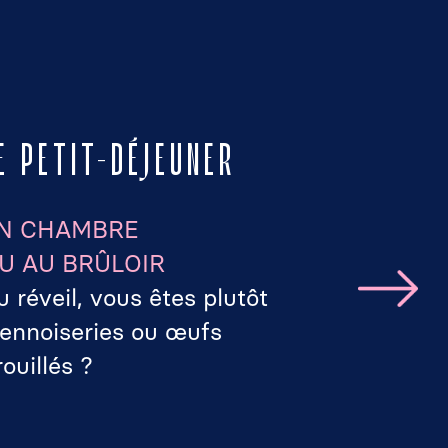
E PETIT-DÉJEUNER
LE DAD
N CHAMBRE
NOTRE T
U AU BRÛLOIR
MAISON
u réveil, vous êtes plutôt
Un momen
iennoiseries ou œufs
savourer
rouillés ?
gâteaux.
Et plus e