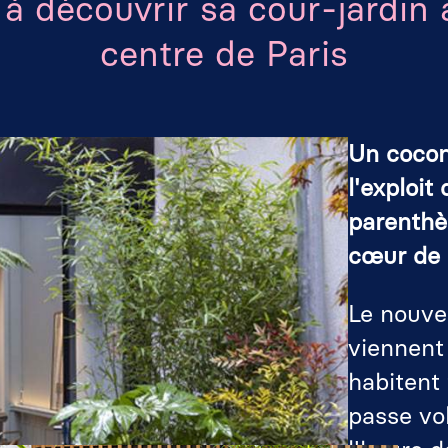
 à découvrir sa cour-jardin 
centre de Paris
Un cocon
l'exploit
parenthè
cœur de l
Le nouve
viennent 
habitent 
passe vol