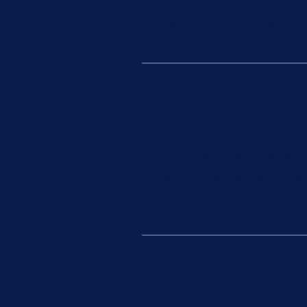
l'agitation parisienne. Qu
que soit l'heure de la jou
Peut-on accéde
Oui ! La Closerie est
un c
du quartier
. C'est devenu
près. Un vrai havre de pa
moment de sérénité.