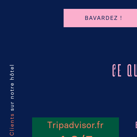
OUS !
BAVARDEZ !
sur notre hôtel
CE Q
Avis Clients
Tripadvisor.fr