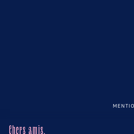
MENTI
Chers amis,
© DADOU PARIS 2026