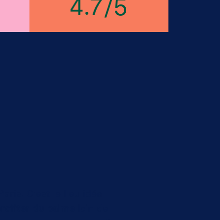
.
/
5
4
7
ris. C'est le lieu idéal
profiter du calme
loin de