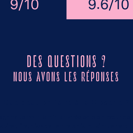
.
/
/
10
10
9
9
6
DES QUESTIONS ?
NOUS AVONS LES RÉPONSES
Que peut-on faire à la Closerie ?
magnifique
cour-jardin arborée
en plein cœur de Pa
spirer, lire, discuter entre amis ou simplement 