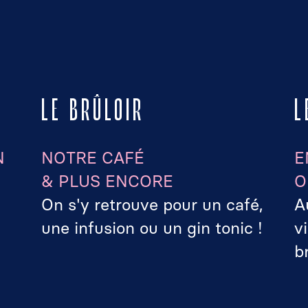
LE BRÛLOIR
L
N
NOTRE CAFÉ
E
& PLUS ENCORE
O
On s'y retrouve pour un café,
A
une infusion ou un gin tonic !
v
b