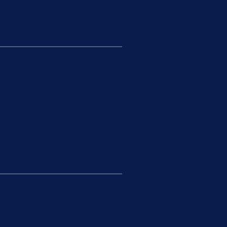
us pourrez y passer quelle
nt de l'hôtel ?
hôtel comme aux habitants
de ceux qui habitent tout
pour profiter d'un