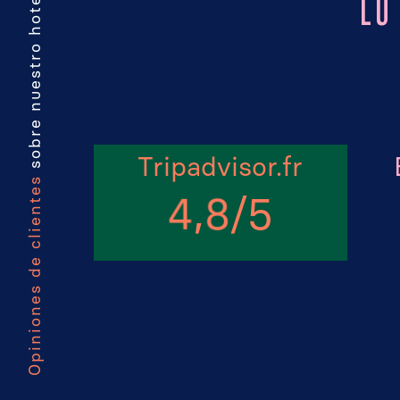
sobre nuestro hotel
LO
Tripadvisor.fr
Opiniones de clientes
,
/
5
4
8