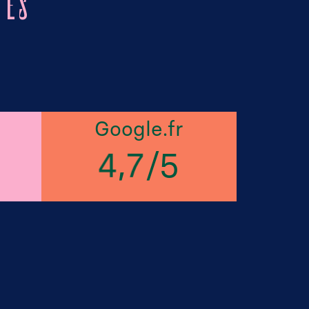
TES
Google.fr
,
/
5
4
7