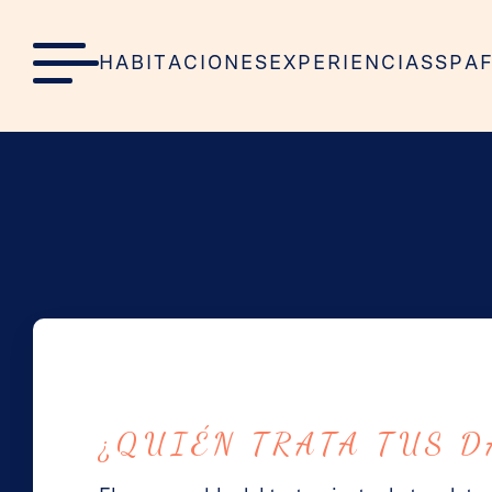
H
A
B
I
T
A
C
I
O
N
E
S
E
X
P
E
R
I
E
N
C
I
A
S
S
P
A
H
A
B
I
T
A
C
I
O
N
E
S
E
X
P
E
R
I
E
N
C
I
A
S
S
P
A
Inicio
•
Política de privacidad
¿QUIÉN TRATA TUS D