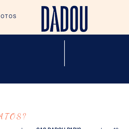
F
O
T
O
S
F
O
T
O
S
TUS DATOS
ESTÁN SEGUROS
ATOS?