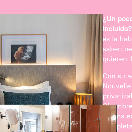
¿Un poco
incluido?
es la ha
saben pe
quieren: 
Con su a
Nouvelle
privatiza
Chambre 
en una e
complet