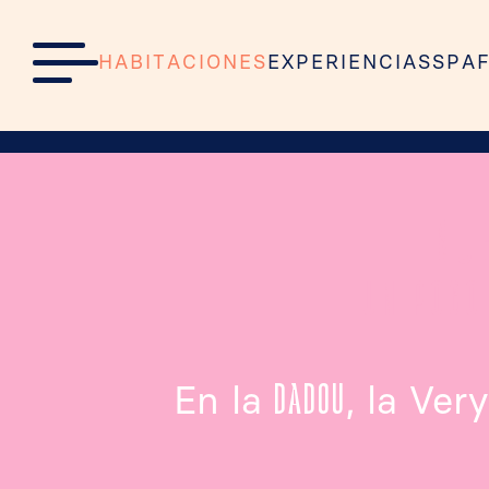
H
A
B
I
T
A
C
I
O
N
E
S
E
X
P
E
R
I
E
N
C
I
A
S
S
P
A
H
A
B
I
T
A
C
I
O
N
E
S
E
X
P
E
R
I
E
N
C
I
A
S
S
P
A
Inicio
•
Habitaciones
•
Very Bonne Chambre
NU
UN POCO
En la
, la Ve
DADOU