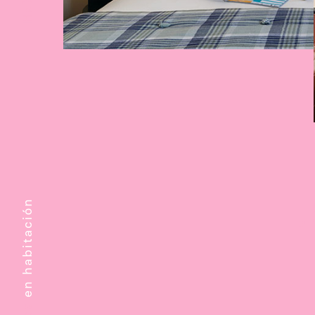
en habitación
U