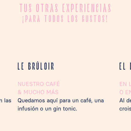
TUS OTRAS EXPERIENCIAS
¡PARA TODOS LOS GUSTOS!
LE BRÛLOIR
EL
NUESTRO CAFÉ
EN 
& MUCHO MÁS
O E
n las
Quedamos aquí para un café, una
Al d
infusión o un gin tonic.
croi