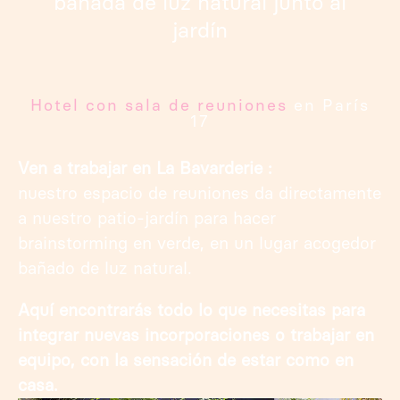
bañada de luz natural junto al
jardín
Hotel con sala de reuniones
en París
17
Ven a trabajar en La Bavarderie :
nuestro espacio de reuniones da directamente
a nuestro patio-jardín para hacer
brainstorming en verde, en un lugar acogedor
bañado de luz natural.
Aquí encontrarás todo lo que necesitas para
integrar nuevas incorporaciones o trabajar en
equipo, con la sensación de estar como en
casa.